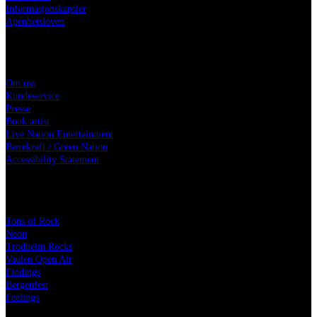
Informasjonskapsler
Apenhetsloven
Live Nation
Om oss
Kundeservice
Presse
Book artist
Live Nation Entertainment
Bærekraft / Green Nation
Accessibility Statement
Festivaler
Tons of Rock
Neon
Trodheim Rocks
Vaulen Open Air
Findings
Bergenfest
Feelings