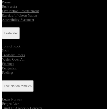
Presse
Book artist
Live Nation Entertainment
Bærekraft / Green Nation
Accessibility Statement
Festivaler
Tons of Rock
Neon
Trodheim Rocks
Vaulen Open Air
Findings
Bergenfest
Feelings
Live Nation-familien
Luger Norway
Bergen Live
TimeOut Agency & Concerts