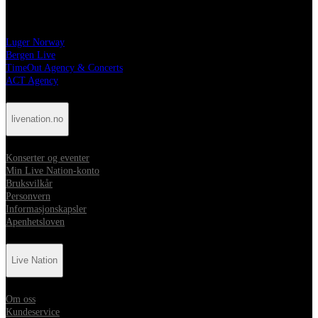
Live Nation-familien
Luger Norway
Bergen Live
TimeOut Agency & Concerts
ACT Agency
livenation.no
Konserter og eventer
Min Live Nation-konto
Bruksvilkår
Personvern
Informasjonskapsler
Apenhetsloven
Live Nation
Om oss
Kundeservice