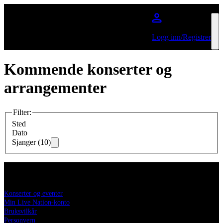
Hopp til hovedinnhold
Logg inn/Registrer
Kommende konserter og
arrangementer
Filter
:
Sted
Dato
Sjanger (10)
livenation.no
Konserter og eventer
Min Live Nation-konto
Bruksvilkår
Personvern