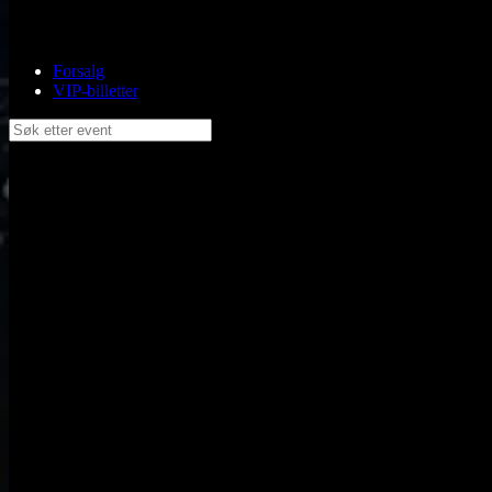
Forsalg
VIP-billetter
Søk etter event