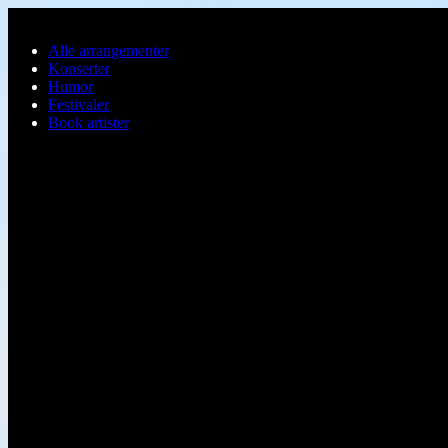
Hopp til hovedinnhold
Alle arrangementer
Konserter
Humor
Festivaler
Book artister