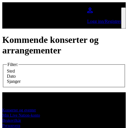
Hopp til hovedinnhold
Logg inn/Registrer
Kommende konserter og
arrangementer
Filter
:
Sted
Dato
Sjanger
livenation.no
Konserter og eventer
Min Live Nation-konto
Bruksvilkår
Personvern