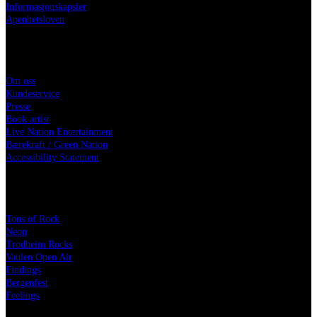
Informasjonskapsler
Apenhetsloven
Live Nation
Om oss
Kundeservice
Presse
Book artist
Live Nation Entertainment
Bærekraft / Green Nation
Accessibility Statement
Festivaler
Tons of Rock
Neon
Trodheim Rocks
Vaulen Open Air
Findings
Bergenfest
Feelings