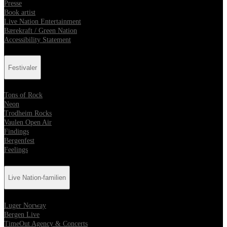
Presse
Book artist
Live Nation Entertainment
Bærekraft / Green Nation
Accessibility Statement
Festivaler
Tons of Rock
Neon
Trodheim Rocks
Vaulen Open Air
Findings
Bergenfest
Feelings
Live Nation-familien
Luger Norway
Bergen Live
TimeOut Agency & Concerts