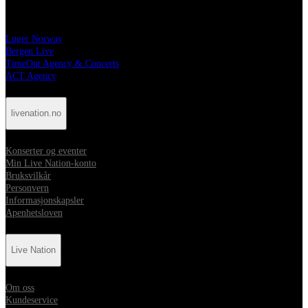
Live Nation-familien
Luger Norway
Bergen Live
TimeOut Agency & Concerts
ACT Agency
livenation.no
Konserter og eventer
Min Live Nation-konto
Bruksvilkår
Personvern
Informasjonskapsler
Apenhetsloven
Live Nation
Om oss
Kundeservice