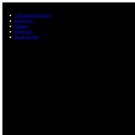
Hopp til hovedinnhold
Alle arrangementer
Konserter
Humor
Festivaler
Book artister