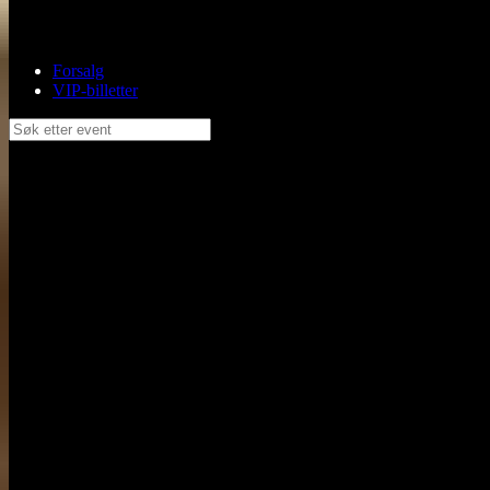
Forsalg
VIP-billetter
Søk etter event